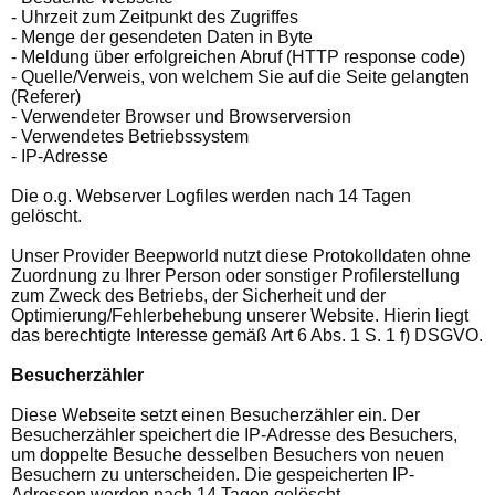
- Uhrzeit zum Zeitpunkt des Zugriffes
- Menge der gesendeten Daten in Byte
- Meldung über erfolgreichen Abruf (HTTP response code)
- Quelle/Verweis, von welchem Sie auf die Seite gelangten
(Referer)
- Verwendeter Browser und Browserversion
- Verwendetes Betriebssystem
- IP-Adresse
Die o.g. Webserver Logfiles werden nach 14 Tagen
gelöscht.
Unser Provider Beepworld nutzt diese Protokolldaten ohne
Zuordnung zu Ihrer Person oder sonstiger Profilerstellung
zum Zweck des Betriebs, der Sicherheit und der
Optimierung/Fehlerbehebung unserer Website. Hierin liegt
das berechtigte Interesse gemäß Art 6 Abs. 1 S. 1 f) DSGVO.
Besucherzähler
Diese Webseite setzt einen Besucherzähler ein. Der
Besucherzähler speichert die IP-Adresse des Besuchers,
um doppelte Besuche desselben Besuchers von neuen
Besuchern zu unterscheiden. Die gespeicherten IP-
Adressen werden nach 14 Tagen gelöscht.