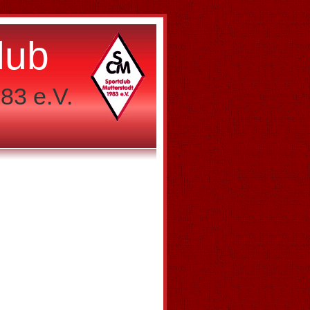
lub
83 e.V.