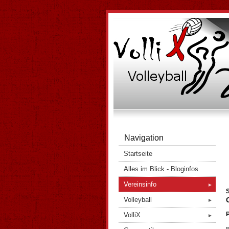
Navigation
Startseite
Alles im Blick - Bloginfos
Vereinsinfo
►
S
Volleyball
►
P
VolliX
►