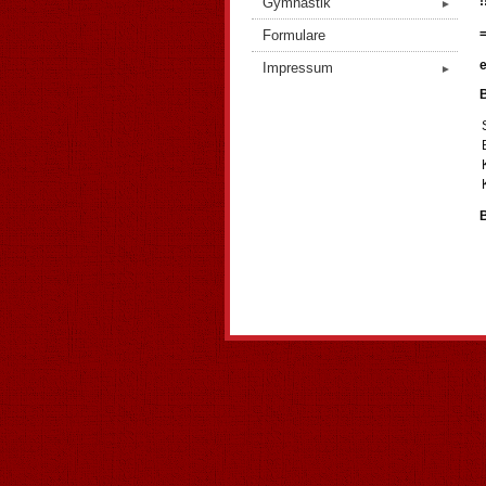
!
Gymnastik
►
Formulare
e
Impressum
►
B