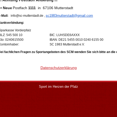
Achtung Postfach Änderung
!!
!!!
Neue
Postfach
1111
in 67106 Mutterstadt
=>
sc1983mutterstadt@gmail.com
-Mail:
info@sc-mutterstadt.de ,
Bankverbindung:
Sparkasse Vorderpfalz
BLZ: 545 500 10
BIC: LUHSDE6AXXX
Kto: 0240615500
IBAN: DE21 5455 0010 0240 6155 00
Kontoinhaber:
SC 1983 Mutterstadt e.V.
ei fachlichen Fragen zu Sportangeboten des SCM wenden Sie sich bitte an di
Datenschutzerklärung
Sport im Herzen der Pfalz