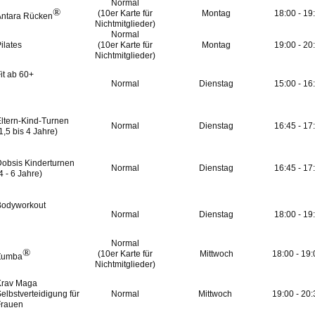
Normal
®
(10er Karte für
Montag
18:00 - 19
Antara Rücken
Nichtmitglieder)
Normal
ilates
(10er Karte für
Montag
19:00 - 20
Nichtmitglieder)
it ab 60+
Normal
Dienstag
15:00 - 16
Eltern-Kind-Turnen
Normal
Dienstag
16:45 - 17
1,5 bis 4 Jahre)
obsis Kinderturnen
Normal
Dienstag
16:45 - 17
4 - 6 Jahre)
Bodyworkout
Normal
Dienstag
18:00 - 19
Normal
®
(10er Karte für
Mittwoch
18:00 - 19:
Zumba
Nichtmitglieder)
Krav Maga
elbstverteidigung für
Normal
Mittwoch
19:00 - 20:
Frauen