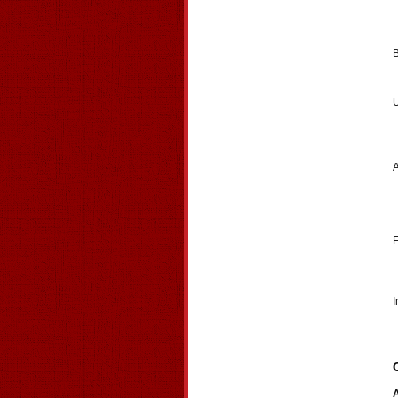
U
A
F
I