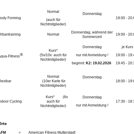
Normal
Donnerstag
Body Forming
19:00 - 20:
(auch für
Nichtmitglieder)
Donnerstag, während der
rbantraining
Normal
19:00 - 20:
Sommerzeit
Donnerstag
je Kurs
Kurs*
®
(5x/10x
auch für
nur mit Anmeldung !
19:00 - 19:
qua-Fitness
Nichtmitglieder)
beginnt:
K2: 19.02.2026
19:45 - 20:
Normal
Donnerstag
lexibar
(10er Karte für
18:00 - 19:
Nichtmitglieder)
Kurs* (6x
Donnerstag
ndoor Cycling
auch für
17:30 - 18:
nur mit Anmeldung !
Nichtmitglieder
)
Orte
AFM
=
A
merican Fitness Mutterstadt