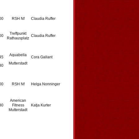
00
RSH Nf
Claudia Ruffer
Treffpunkt
00
Claudia Ruffer
Rathausplatz
Aquabella
45
Cora Gallant
Mutterstadt
30
00
RSH Nf
Helga Nonninger
American
30
Fitness
Katja Kurter
Mutterstadt