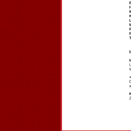
U
W
+
D
Z