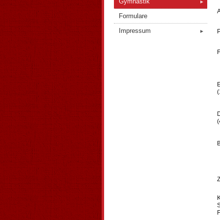
Gymnastik
►
Formulare
Impressum
►
P
F
(
D
(
S