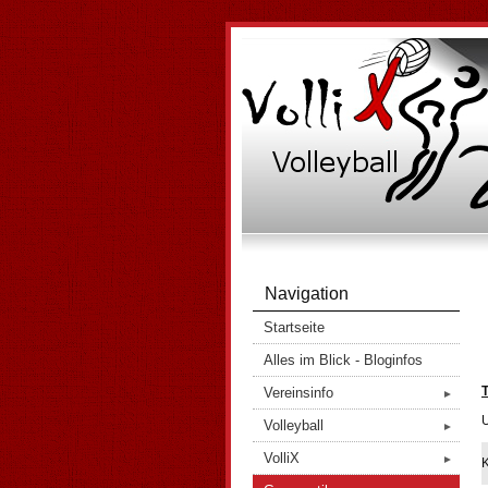
Navigation
Startseite
Alles im Blick - Bloginfos
T
Vereinsinfo
►
U
Volleyball
►
VolliX
►