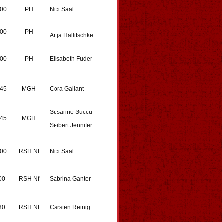
:00
PH
Nici Saal
:00
PH
Anja Hallitschke
:00
PH
Elisabeth Fuder
:45
MGH
Cora Gallant
Susanne Succu
:45
MGH
Seibert Jennifer
:00
RSH Nf
Nici Saal
00
RSH Nf
Sabrina Ganter
30
RSH Nf
Carsten Reinig