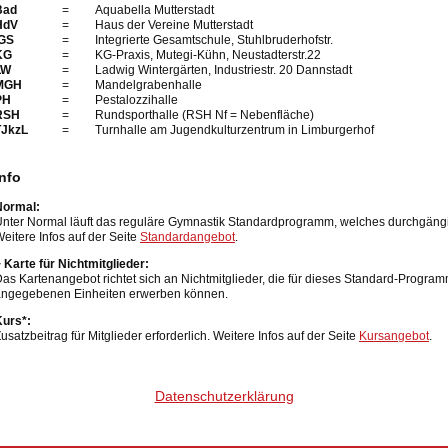
Bad
=
Aquabella Mutterstadt
HdV
=
Haus der Vereine Mutterstadt
IGS
=
Integrierte Gesamtschule, Stuhlbruderhofstr.
KG
=
KG-Praxis, Mutegi-Kühn, Neustadterstr.22
LW
=
Ladwig Wintergärten, Industriestr. 20 Dannstadt
MGH
=
Mandelgrabenhalle
PH
=
Pestalozzihalle
RSH
=
Rundsporthalle (RSH Nf = Nebenfläche)
TJkzL
=
Turnhalle am Jugendkulturzentrum in Limburgerhof
Info
Normal:
nter Normal läuft das reguläre Gymnastik Standardprogramm, welches durchgängig b
eitere Infos auf der Seite
Standardangebot
.
 Karte für Nichtmitglieder:
as Kartenangebot richtet sich an Nichtmitglieder, die für dieses Standard-Programm
angegebenen Einheiten erwerben können.
Kurs*:
usatzbeitrag für Mitglieder erforderlich. Weitere Infos auf der Seite
Kursangebot
.
Datenschutzerklärung