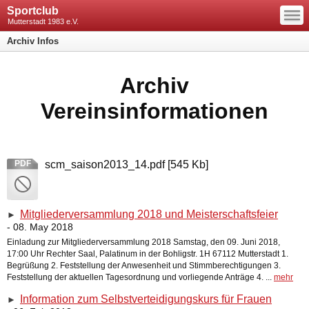
—
Sportclub
—
—
Mutterstadt 1983 e.V.
Archiv Infos
Archiv
Vereinsinformationen
PDF
scm_saison2013_14.pdf
[545 Kb]
Mitgliederversammlung 2018 und Meisterschaftsfeier
►
- 08. May 2018
Einladung zur Mitgliederversammlung 2018 Samstag, den 09. Juni 2018,
17:00 Uhr Rechter Saal, Palatinum in der Bohligstr. 1H 67112 Mutterstadt 1.
Begrüßung 2. Feststellung der Anwesenheit und Stimmberechtigungen 3.
Feststellung der aktuellen Tagesordnung und vorliegende Anträge 4. ...
mehr
Information zum Selbstverteidigungskurs für Frauen
►