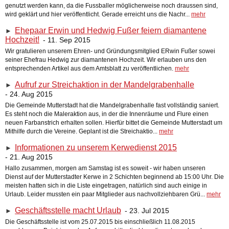
genutzt werden kann, da die Fussballer möglicherweise noch draussen sind,
wird geklärt und hier veröffentlicht. Gerade erreicht uns die Nachr...
mehr
Ehepaar Erwin und Hedwig Fußer feiern diamantene
►
Hochzeit!
- 11. Sep 2015
Wir gratulieren unserem Ehren- und Gründungsmitglied ERwin Fußer sowei
seiner Ehefrau Hedwig zur diamantenen Hochzeit. Wir erlauben uns den
entsprechenden Artikel aus dem Amtsblatt zu veröffentlichen.
mehr
Aufruf zur Streichaktion in der Mandelgrabenhalle
►
- 24. Aug 2015
Die Gemeinde Mutterstadt hat die Mandelgrabenhalle fast vollständig saniert.
Es steht noch die Maleraktion aus, in der die Innenräume und Flure einen
neuen Farbanstrich erhalten sollen. Hierfür bittet die Gemeinde Mutterstadt um
Mithilfe durch die Vereine. Geplant ist die Streichaktio...
mehr
Informationen zu unserem Kerwedienst 2015
►
- 21. Aug 2015
Hallo zusammen, morgen am Samstag ist es soweit - wir haben unseren
Dienst auf der Mutterstadter Kerwe in 2 Schichten beginnend ab 15:00 Uhr. Die
meisten hatten sich in die Liste eingetragen, natürlich sind auch einige in
Urlaub. Leider mussten ein paar Mitglieder aus nachvollziehbaren Grü...
mehr
Geschäftsstelle macht Urlaub
- 23. Jul 2015
►
Die Geschäftsstelle ist vom 25.07.2015 bis einschließlich 11.08.2015