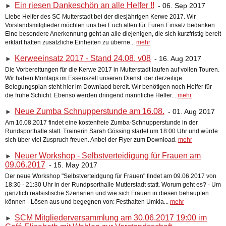
Ein riesen Dankeschön an alle Helfer !!
- 06. Sep 2017
►
Liebe Helfer des SC Mutterstadt bei der diesjährigen Kerwe 2017. Wir
Vorstandsmitglieder möchten uns bei Euch allen für Euren Einsatz bedanken.
Eine besondere Anerkennung geht an alle diejenigen, die sich kurzfristig bereit
erklärt hatten zusätzliche Einheiten zu überne...
mehr
Kerweeinsatz 2017 - Stand 24.08. v08
- 16. Aug 2017
►
Die Vorbereitungen für die Kerwe 2017 in Mutterstadt laufen auf vollen Touren.
Wir haben Montags im Essenszelt unseren Dienst. der derzeitige
Belegungsplan steht hier im Downlaod bereit. Wir benötigen noch Helfer für
die frühe Schicht. Ebenso werden dringend männliche Helfer...
mehr
Neue Zumba Schnupperstunde am 16.08.
- 01. Aug 2017
►
Am 16.08.2017 findet eine kostenfreie Zumba-Schnupperstunde in der
Rundsporthalle statt. Trainerin Sarah Gössing startet um 18:00 Uhr und würde
sich über viel Zuspruch freuen. Anbei der Flyer zum Download.
mehr
Neuer Workshop - Selbstverteidigung für Frauen am
►
09.06.2017
- 15. May 2017
Der neue Workshop "Selbstverteidgung für Frauen" findet am 09.06.2017 von
18:30 - 21:30 Uhr in der Rundpsorthalle Mutterstadt statt. Worum geht es? - Um
gänzlich realsistische Szenarien und wie sich Frauen in diesen behaupten
können - Lösen aus und begegnen von: Festhalten Umkla...
mehr
SCM Mitgliederversammlung am 30.06.2017 19:00 im
►