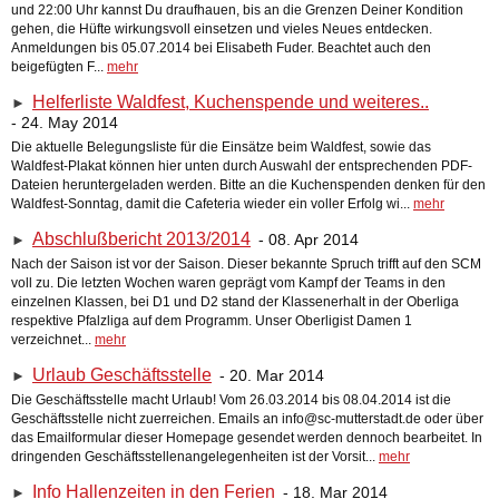
und 22:00 Uhr kannst Du draufhauen, bis an die Grenzen Deiner Kondition
gehen, die Hüfte wirkungsvoll einsetzen und vieles Neues entdecken.
Anmeldungen bis 05.07.2014 bei Elisabeth Fuder. Beachtet auch den
beigefügten F...
mehr
Helferliste Waldfest, Kuchenspende und weiteres..
►
- 24. May 2014
Die aktuelle Belegungsliste für die Einsätze beim Waldfest, sowie das
Waldfest-Plakat können hier unten durch Auswahl der entsprechenden PDF-
Dateien heruntergeladen werden. Bitte an die Kuchenspenden denken für den
Waldfest-Sonntag, damit die Cafeteria wieder ein voller Erfolg wi...
mehr
Abschlußbericht 2013/2014
- 08. Apr 2014
►
Nach der Saison ist vor der Saison. Dieser bekannte Spruch trifft auf den SCM
voll zu. Die letzten Wochen waren geprägt vom Kampf der Teams in den
einzelnen Klassen, bei D1 und D2 stand der Klassenerhalt in der Oberliga
respektive Pfalzliga auf dem Programm. Unser Oberligist Damen 1
verzeichnet...
mehr
Urlaub Geschäftsstelle
- 20. Mar 2014
►
Die Geschäftsstelle macht Urlaub! Vom 26.03.2014 bis 08.04.2014 ist die
Geschäftsstelle nicht zuerreichen. Emails an info@sc-mutterstadt.de oder über
das Emailformular dieser Homepage gesendet werden dennoch bearbeitet. In
dringenden Geschäftsstellenangelegenheiten ist der Vorsit...
mehr
Info Hallenzeiten in den Ferien
- 18. Mar 2014
►