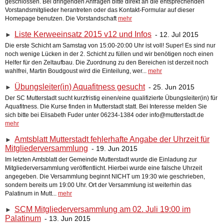
geschlossen. Bei dringenden Anfragen bitte direkt an die entsprechenden
Vorstandsmitglieder herantreten oder das Kontakt-Formular auf dieser
Homepage benutzen. Die Vorstandschaft
mehr
Liste Kerweeinsatz 2015 v12 und Infos
- 12. Jul 2015
►
Die erste Schicht am Samstag von 15:00-20:00 Uhr ist voll! Super! Es sind nur
noch wenige Lücken in der 2. Schicht zu füllen und wir benötigen noch einen
Helfer für den Zeltaufbau. Die Zuordnung zu den Bereichen ist derzeit noch
wahlfrei, Martin Boudgoust wird die Einteilung, wer...
mehr
Übungsleiter(in) Aquafitness gesucht
- 25. Jun 2015
►
Der SC Mutterstadt sucht kurzfristig einen/eine qualifizierte Übungsleiter(in) für
Aquafitness. Die Kurse finden in Mutterstadt statt. Bei Interesse melden Sie
sich bitte bei Elisabeth Fuder unter 06234-1384 oder info@mutterstadt.de
mehr
Amtsblatt Mutterstadt fehlerhafte Angabe der Uhrzeit für
►
Mitgliederversammlung
- 19. Jun 2015
Im letzten Amtsblatt der Gemeinde Mutterstadt wurde die Einladung zur
Mitgliederversammlung veröffentlicht. Hierbei wurde eine falsche Uhrzeit
angegeben. Die Versammlung beginnt NICHT um 19:30 wie geschrieben,
sondern bereits um 19:00 Uhr. Ort der Versammlung ist weiterhin das
Palatinum in Mutt...
mehr
SCM Mitgliederversammlung am 02. Juli 19:00 im
►
Palatinum
- 13. Jun 2015