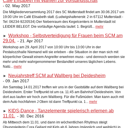
Café Elisabeth mit Wahlen zur Vorstandsschaft
- 02. May 2017
Die Mitgliederversammlung 2017 des SC Mutterstadt findet am 30.06.2017 um
19:00 Uhr im Café Elisabeth statt. (Ludwigshafenerstr. 2 in 67112 Mutterstadt -
Tel: 06234-9220534) Der Nebenraum des Kegelcenters in Mutterstadt ist
LEIDER BELEGT. Die vorläufige Agenda lautet: 1. Begrüß...
mehr
Workshop - Selbstverteidigung für Frauen beim SCM am
►
29.04.
- 21. Apr 2017
Workshop am 29. April 2017 von 10:00 Uhr bis 13:00 Uhr in der
Pestalozzihalle Niemand will sie erleben - die Situation in der man sich mit
körperlicher Gewalt einem Angreifer erwehren muss - und dennoch werden sie
mehr und mehr wahrgenommener Bestandteil unseres täglichen Lebens.
Natü...
mehr
Neujahrstreff SCM auf Wallberg bei Deidesheim
►
- 09. Jan 2017
Am Samstag 14.01.2017 treffen wir uns in der Gaststätte auf dem Wallberg bei
Deidesheim. Erster Treffpunkt ist um ca. 11:45 am Bahnhof Deidesheim. Von
dort aus laufen wir hoch zum Wallberg. Für die Fußmüden: Man kann auch mit
dem Auto hochfahren J Oben ist dann Treffpunkt ca. 1...
mehr
KIDS-Dance - Tanzelemente spielerisch erlernen ab
►
11.01.
- 30. Dec 2016
Ab Mittwoch dem 11.01. und dann im wöchentlichen Rhytmus steigt
Übungsleiterin Cora Gallant mit Kids ab 6 Jahren (männlich und weiblich) in