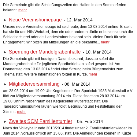
Die Gemeinde gibt die Schließungszeiten der Hallen in den Sommerferien
bekannt.
mehr
Neue Vereinshomepage
- 12. Mar 2014
►
Unsere neue Vereinshomepage ist seit heute, dem 12.03.2014 online! Erstellt
hat sie für uns Nils Weickert, dem ein oder anderen dürfte er bestens durch die
Schiedsrichterei oder als Landestrainer bekannt sein. Vielen Dank für sein
Engagement. Wir bitten um Mitteilungen an die bekannte...
mehr
Sperrung der Mandelgrabenhalle
- 10. Mar 2014
►
Die Gemeinde gibt mit heutigem Datum bekannt, dass ab sofort die
Mandelgrabenhalle für jeglichen Sportbetrieb ab sofort gesperrt ist. Am
Donnerstag den 13.03.2014 findet eine Sitzung beim Bürgermeister zum
Thema statt. Weitere Informationen folgen in Kürze.
mehr
Mitgliederversammlung
- 08. Mar 2014
►
am 28.03.2014 um 19:00 Uhr Kegelcenter. Der Sportclub 1983 Mutterstadt e.V.
lädt zur Mitgliederversammlung 2014 ein. Diese findet am 28.03.2014 um
19:00 Uhr im Nebenraum des Kegelcenter Mutterstadt statt. Die
Tagesordnungspunkte lauten wie folgt: Begrüßung und Feststellung der
Stimm...
mehr
Zweites SCM Familienturnier
- 05. Feb 2014
►
Nach der Volleyballrunde 2013/2014 findet unser 2. Familienturnier wieder im
Juni 2014, voraussichtlich am 15.06. statt. Die Anmeldungen können in Kürze