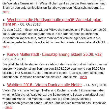
die Welt des Tanzes ein. Im Wesentlichen geht es um das Kennenlernen und
Erfahren von unterschiedlichsten Tanzbewegungen (klassisch, modern,..) ...
mehr
Wechsel in die Rundsporthalle gemäß Winterfahrplan
►
steht an
- 06. Oct 2016
Ab dem 01.10. müssen wir wieder Mittwochs komplett und Freitags von 16:00 -
18:00 Uhr aus der Mandelgrabenhalle in die Rundsporthalle umziehen.
Ausnahmen können sein, sofern man vorher vom belegenden Verein die
Mitteilung erhalten hat, dass frei ist. In den Herbstferien kann daher die MGH ...
mehr
Kerwe Mutterstadt - Einsatzplanung aktuell 26.08. v12
►
- 26. Aug 2016
Die jährliche Mutterstadter Kerwe steht vor der Haustür und wir haben diesmal
unseren Hauptdienst am Sonntag den 28.08.2016 beginnend von 10:00 Uhr
bis Ende in 3 Schichten. Alle Dienste sind belegt - das ist super!!. Beiliegend
und für den Donwload findet ihr die aktuelle Tabelle mit ...
mehr
Waldfest 2016 - Vielen Dank an alle Helfer
- 14. May 2016
►
Vielen Dank an alle fleißigen Helfer und Kuchenspender!! Zusammen haben
wir ein erfolgreiches Waldfest auf die Beine gestellt. Besten dank dabei auch
wieder an Martin und Martina Boudgoust die eine ausgezeichnete
Organisation gesichert haben. Dieses Jahr war der Termin für das Finden von
...
mehr