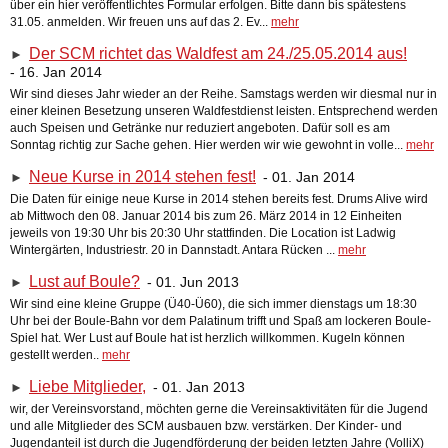
über ein hier veröffentlichtes Formular erfolgen. Bitte dann bis spätestens
31.05. anmelden. Wir freuen uns auf das 2. Ev...
mehr
Der SCM richtet das Waldfest am 24./25.05.2014 aus!
►
- 16. Jan 2014
Wir sind dieses Jahr wieder an der Reihe. Samstags werden wir diesmal nur in
einer kleinen Besetzung unseren Waldfestdienst leisten. Entsprechend werden
auch Speisen und Getränke nur reduziert angeboten. Dafür soll es am
Sonntag richtig zur Sache gehen. Hier werden wir wie gewohnt in volle...
mehr
Neue Kurse in 2014 stehen fest!
- 01. Jan 2014
►
Die Daten für einige neue Kurse in 2014 stehen bereits fest. Drums Alive wird
ab Mittwoch den 08. Januar 2014 bis zum 26. März 2014 in 12 Einheiten
jeweils von 19:30 Uhr bis 20:30 Uhr stattfinden. Die Location ist Ladwig
Wintergärten, Industriestr. 20 in Dannstadt. Antara Rücken ...
mehr
Lust auf Boule?
- 01. Jun 2013
►
Wir sind eine kleine Gruppe (Ü40-Ü60), die sich immer dienstags um 18:30
Uhr bei der Boule-Bahn vor dem Palatinum trifft und Spaß am lockeren Boule-
Spiel hat. Wer Lust auf Boule hat ist herzlich willkommen. Kugeln können
gestellt werden..
mehr
Liebe Mitglieder,
- 01. Jan 2013
►
wir, der Vereinsvorstand, möchten gerne die Vereinsaktivitäten für die Jugend
und alle Mitglieder des SCM ausbauen bzw. verstärken. Der Kinder- und
Jugendanteil ist durch die Jugendförderung der beiden letzten Jahre (VolliX)