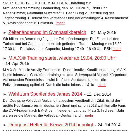
SPORTCLUB 1983 MUTTERSTADT e. V. Einladung zur
Mitgliederversammlung Donnerstag, den 02. Juli 2015, 19:00 Uhr
Nebenzimmer, Palatinum Mutterstadt 1. Begrüßung 2. Feststellung der
Tagesordnung 3. Bericht des Vorstandes und der Abteilungen 4. Kassenbericht
5. Revisionsbericht 6. Entlastun...
mehr
Zeitenänderung im Gymnastikbereich
- 04. May 2015
►
Wir bitten um Beachtung folgender Zeitenänderungen: Die Zeiten bei den
Turbos und bei Capoeira haben sich geändert - Turbos, Montag vom 16:30 -
17:30 Uhr, Pestalozzihalle Capoeira, Montag 17:40 - 18:40 Uhr, RSH
mehr
M.A.X.® Training startet wieder ab 19.04. 20:00 Uhr
►
- 14. Apr 2015
M.A.X.® - Muscle Activity Excellence - Das ultimative Konditionstraining M.A.X.
ist ein intensives Ganzkörpertraining mit dem Schwerpunkt Muskel-Körperform.
Auf neuesten Erkenntnissen wird Kraft und Ausdauer trainiert, die
Fettverbrennung optimiert. Durch die hohe Intensität, &Uu...
mehr
Wahl zum Sportler des Jahres 2014
- 11. Dec 2014
►
Der Deutsche Volleyball Verband hat gestern veröffentlicht: Zitat: Es ist der
größte Publikumspreis im deutschen Sport und schon 2013 wählten alle Fans
die DVV-Frauen nach EM-Silber im eigenen Land auf Platz 3. In diesem Jahr
waren es die Männer, die Volleyball-Deutschland ...
mehr
Dringenst Helfer für Kerwe 2014 benötigt
- 24. Jul 2014
►