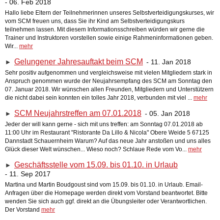
- 06. Feb 2018
Hallo liebe Eltern der Teilnehmerinnen unseres Selbstverteidigungskurses, wir
vom SCM freuen uns, dass Sie ihr Kind am Selbstverteidigungskurs
teilnehmen lassen. Mit diesem Informationsschreiben würden wir gerne die
Trainer und Instruktoren vorstellen sowie einige Rahmeninformationen geben.
Wir...
mehr
Gelungener Jahresauftakt beim SCM
- 11. Jan 2018
►
Sehr positiv aufgenommen und vergleichsweise mit vielen Mitgliedern stark in
Anspruch genommen wurde der Neujahrsempfang des SCM am Sonntag den
07. Januar 2018. Wir wünschen allen Freunden, Mitgliedern und Unterstützern
die nicht dabei sein konnten ein tolles Jahr 2018, verbunden mit viel ...
mehr
SCM Neujahrstreffen am 07.01.2018
- 05. Jan 2018
►
Jeder der will kann gerne - sich mit uns treffen: am Sonntag 07.01.2018 ab
11:00 Uhr im Restaurant "Ristorante Da Lillo & Nicola" Obere Weide 5 67125
Dannstadt Schauernheim Warum? Auf das neue Jahr anstoßen und uns alles
Glück dieser Welt wünschen... Wieso noch? Schlaue Rede vom Vo...
mehr
Geschäftsstelle vom 15.09. bis 01.10. in Urlaub
►
- 11. Sep 2017
Martina und Martin Boudgoust sind vom 15.09. bis 01.10. in Urlaub. Email-
Anfragen über die Homepage werden direkt vom Vorstand beantwortet. Bitte
wenden Sie sich auch ggf. direkt an die Übungsleiter oder Verantwortlichen.
Der Vorstand
mehr