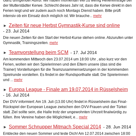
Ganz dringender Aufruf. Wir haben momentan viel zu wenig Helfereinträge bei
der Mutterstädter Kerwe. Schlecht dieses Jahr ist, dass die Kerwe direkt in den
Ferien leigt und wir zudem auch noch Montags Dienst haben. Bitte prüft
intensiv ob ein Einsatz doch möglich ist. Wir brauche...
mehr
Zeiten für neue Herbst Gymnastik-Kurse sind online
►
- 23. Jul 2014
Die neuen Zeiten für den Start der Herbst-Kurse stehen online. Abzurufen unter
Gymnastik, Trainingszeiten.
mehr
Teamvorstellung beim SCM
- 17. Jul 2014
►
Am kommenden Mittwoch den 23.07.2014 um 18:00 Uhr , also kurz vor den
Ferien, wollen wir den Spielerinnen und den Eltern unsere (das sind die
Trainer) Vorstellungen für die Teamzusammensetzungen in der kommenden
Spielrunde vorstellen. Es findet in der Rundsporthalle statt. Die Spielerinnen
und ...
mehr
Europa League - Finale am 19.07.2014 in Rüsselsheim
►
- 16. Jul 2014
Der DVV informiert: Am 19. Juli (13.00 Uhr) findet in Rüsselsheim das Final-
Rückspiel der European League zwischen den DVV-Frauen und der Türkei
statt. Ziel sollte sein, die Halle trotz der ungewohnten Uhrzeit finalwürdig zu
füllen. Ihre Vereine haben die Möglichkeit, e...
mehr
Sommer Schnupper Mitmach Special 2014
- 28. Jun 2014
►
Entdecke den neuen Sommer und teste Dich! Am 12.07.2014 zwischen 18:00