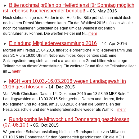
Bitte nochmal prüfen ob Helferdienst für Sonntag möglich
►
ist - ebenso Kuchenspender benötigt!
- 06. May 2016
Noch stehen einige rote Felder in der Helferlist. Bitte prüft ob man nicht doch
noch einen Dienst übernehmen kann. Für das Waldfest 2016 müssen wir alle
noch rot markierten Schichten belegen um das Waldfest ordentlich
durchführen zu können. Die weißen Felder mit N...
mehr
Einladung Mitgliederversammlung 2016
- 14. Apr 2016
►
Morgen am Freitag 15.04.2016 findet die ordentliche Mitgliederversammlung
des SCM um 19:00 Uhr im Nebenraum des Kegelcenters statt. Eine
Satzungsänderung steht an und u.a. aus diesem Grund bitten wir um rege
Teilnahme an dieser Veranstaltung. Ein weiterer Grund für eine Teilnahme liegt
im ...
mehr
MGH vom 10.03.-16.03.2016 wegen Landtagswahl in
►
2016 geschlossen
- 14. Dec 2015
Von: Wirth Christiane
Datum: 14. Dezember 2015 um 13:53:59 MEZ Betreff:
Landtagswahlen am 13.03.2016 Sehr geehrte Damen und Herren, liebe
Kolleginnen und Kollegen, am 13.03.2016 dienen die Sporthallen der
Pestalozzischule und der Mandelgrabenschule wieder als Wahllo...
mehr
Rundsporthalle Mittwoch und Donnerstag geschlossen
►
(07.-08.10.)
- 05. Oct 2015
Wegen einer Schulveranstaltung bleibt die Rundsporthalle von Mittwoch
07.10.15 bis Donnerstag für den Sportbetrieb geschlossen. Ob die MGH