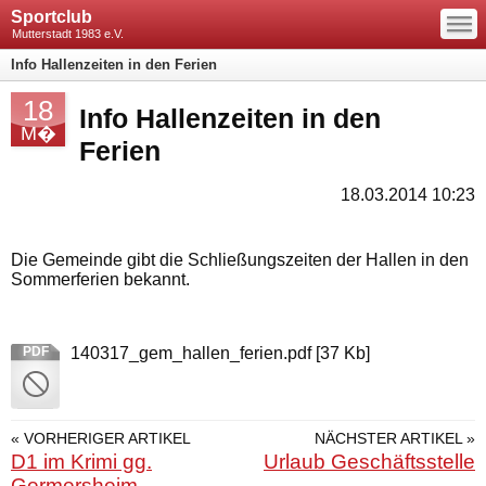
—
Sportclub
—
—
Mutterstadt 1983 e.V.
Info Hallenzeiten in den Ferien
18
Info Hallenzeiten in den
M�
Ferien
18.03.2014 10:23
Die Gemeinde gibt die Schließungszeiten der Hallen in den
Sommerferien bekannt.
PDF
140317_gem_hallen_ferien.pdf
[37 Kb]
« VORHERIGER ARTIKEL
NÄCHSTER ARTIKEL »
D1 im Krimi gg.
Urlaub Geschäftsstelle
Germersheim