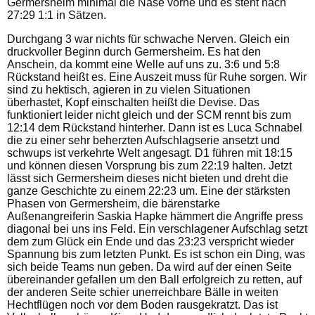
Germersheim minimal die Nase vorne und es steht nach
27:29 1:1 in Sätzen.
Durchgang 3 war nichts für schwache Nerven. Gleich ein
druckvoller Beginn durch Germersheim. Es hat den
Anschein, da kommt eine Welle auf uns zu. 3:6 und 5:8
Rückstand heißt es. Eine Auszeit muss für Ruhe sorgen. Wir
sind zu hektisch, agieren in zu vielen Situationen
überhastet, Kopf einschalten heißt die Devise. Das
funktioniert leider nicht gleich und der SCM rennt bis zum
12:14 dem Rückstand hinterher. Dann ist es Luca Schnabel
die zu einer sehr beherzten Aufschlagserie ansetzt und
schwups ist verkehrte Welt angesagt. D1 führen mit 18:15
und können diesen Vorsprung bis zum 22:19 halten. Jetzt
lässt sich Germersheim dieses nicht bieten und dreht die
ganze Geschichte zu einem 22:23 um. Eine der stärksten
Phasen von Germersheim, die bärenstarke
Außenangreiferin Saskia Hapke hämmert die Angriffe press
diagonal bei uns ins Feld. Ein verschlagener Aufschlag setzt
dem zum Glück ein Ende und das 23:23 verspricht wieder
Spannung bis zum letzten Punkt. Es ist schon ein Ding, was
sich beide Teams nun geben. Da wird auf der einen Seite
übereinander gefallen um den Ball erfolgreich zu retten, auf
der anderen Seite schier unerreichbare Bälle in weiten
Hechtflügen noch vor dem Boden rausgekratzt. Das ist