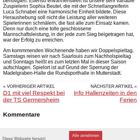
benötigten. Ebenso erwähnenswert ist unsere sehr variable
Zuspielerin Sophia Beutel, die mit der Schnellangreiferin
Luca Schnabel eine harmonische Einheit bildete. Diese
Heraushebung soll nicht die Leistung aller weiteren
Spielerinnen schmälern, die fast alle zum Einsatz kamen.
Denn nur durch eine tolle geschlossene
Mannschaftsleistung, in der jede zum Sieg beigetragen hat,
war der Erfolg zu erreichen.
Am kommmenden Wochenende haben wir Doppelspieltag.
Samstags reisen wir nach Saarlouis zum Nachholspieltag
und Sonntags heißt es zum letzten Mal in dieser Saison
aufschlagen. Spielort ist auf Grund der Sperrung der
Madelgraben-Halle die Rundsporthalle in Mutterstadt.
« VORHERIGER ARTIKEL
NÄCHSTER ARTIKEL »
D1 mit viel Respekt bei
Info Hallenzeiten in den
der TS Germersheim
Ferien
Kommentare
Datenschutzerklärung
Alle annehmen
Diese Webseite benutzt