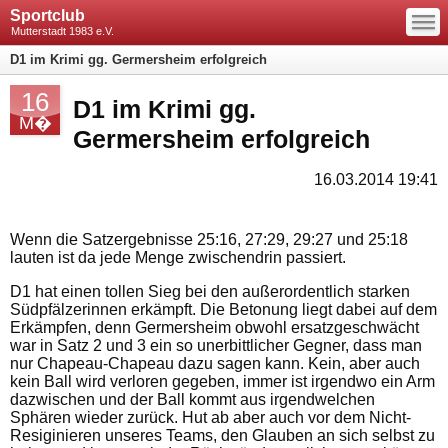
—
Sportclub
—
—
Mutterstadt 1983 e.V.
D1 im Krimi gg. Germersheim erfolgreich
16
D1 im Krimi gg.
M�
Germersheim erfolgreich
16.03.2014 19:41
Wenn die Satzergebnisse 25:16, 27:29, 29:27 und 25:18
lauten ist da jede Menge zwischendrin passiert.
D1 hat einen tollen Sieg bei den außerordentlich starken
Südpfälzerinnen erkämpft. Die Betonung liegt dabei auf dem
Erkämpfen, denn Germersheim obwohl ersatzgeschwächt
war in Satz 2 und 3 ein so unerbittlicher Gegner, dass man
nur Chapeau-Chapeau dazu sagen kann. Kein, aber auch
kein Ball wird verloren gegeben, immer ist irgendwo ein Arm
dazwischen und der Ball kommt aus irgendwelchen
Sphären wieder zurück. Hut ab aber auch vor dem Nicht-
Resiginieren unseres Teams, den Glauben an sich selbst zu