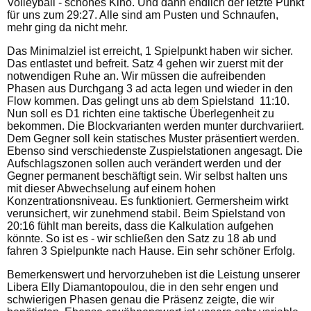
Volleyball - schönes Kino. Und dann endlich der letzte Punkt
für uns zum 29:27. Alle sind am Pusten und Schnaufen,
mehr ging da nicht mehr.
Das Minimalziel ist erreicht, 1 Spielpunkt haben wir sicher.
Das entlastet und befreit. Satz 4 gehen wir zuerst mit der
notwendigen Ruhe an. Wir müssen die aufreibenden
Phasen aus Durchgang 3 ad acta legen und wieder in den
Flow kommen. Das gelingt uns ab dem Spielstand 11:10.
Nun soll es D1 richten eine taktische Überlegenheit zu
bekommen. Die Blockvarianten werden munter durchvariiert.
Dem Gegner soll kein statisches Muster präsentiert werden.
Ebenso sind verschiedenste Zuspielstationen angesagt. Die
Aufschlagszonen sollen auch verändert werden und der
Gegner permanent beschäftigt sein. Wir selbst halten uns
mit dieser Abwechselung auf einem hohen
Konzentrationsniveau. Es funktioniert. Germersheim wirkt
verunsichert, wir zunehmend stabil. Beim Spielstand von
20:16 fühlt man bereits, dass die Kalkulation aufgehen
könnte. So ist es - wir schließen den Satz zu 18 ab und
fahren 3 Spielpunkte nach Hause. Ein sehr schöner Erfolg.
Bemerkenswert und hervorzuheben ist die Leistung unserer
Libera Elly Diamantopoulou, die in den sehr engen und
schwierigen Phasen genau die Präsenz zeigte, die wir