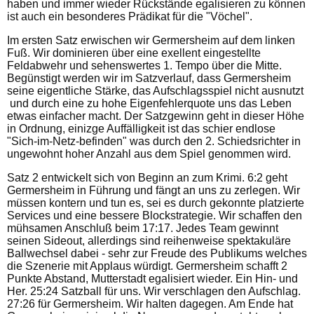
haben und immer wieder Rückstände egalisieren zu können
ist auch ein besonderes Prädikat für die "Vöchel".
Im ersten Satz erwischen wir Germersheim auf dem linken
Fuß. Wir dominieren über eine exellent eingestellte
Feldabwehr und sehenswertes 1. Tempo über die Mitte.
Begünstigt werden wir im Satzverlauf, dass Germersheim
seine eigentliche Stärke, das Aufschlagsspiel nicht ausnutzt
und durch eine zu hohe Eigenfehlerquote uns das Leben
etwas einfacher macht. Der Satzgewinn geht in dieser Höhe
in Ordnung, einizge Auffälligkeit ist das schier endlose
"Sich-im-Netz-befinden" was durch den 2. Schiedsrichter in
ungewohnt hoher Anzahl aus dem Spiel genommen wird.
Satz 2 entwickelt sich von Beginn an zum Krimi. 6:2 geht
Germersheim in Führung und fängt an uns zu zerlegen. Wir
müssen kontern und tun es, sei es durch gekonnte platzierte
Services und eine bessere Blockstrategie. Wir schaffen den
mühsamen Anschluß beim 17:17. Jedes Team gewinnt
seinen Sideout, allerdings sind reihenweise spektakuläre
Ballwechsel dabei - sehr zur Freude des Publikums welches
die Szenerie mit Applaus würdigt. Germersheim schafft 2
Punkte Abstand, Mutterstadt egalisiert wieder. Ein Hin- und
Her. 25:24 Satzball für uns. Wir verschlagen den Aufschlag.
27:26 für Germersheim. Wir halten dagegen. Am Ende hat