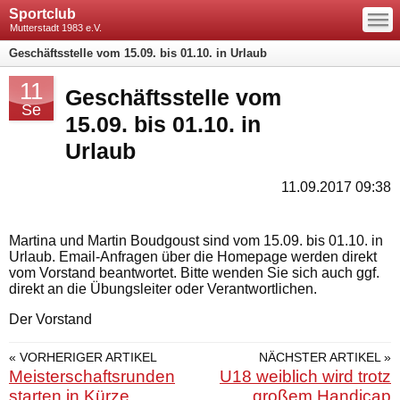
—
Sportclub
—
—
Mutterstadt 1983 e.V.
Geschäftsstelle vom 15.09. bis 01.10. in Urlaub
11
Geschäftsstelle vom
Se
15.09. bis 01.10. in
Urlaub
11.09.2017 09:38
Martina und Martin Boudgoust sind vom 15.09. bis 01.10. in
Urlaub. Email-Anfragen über die Homepage werden direkt
vom Vorstand beantwortet. Bitte wenden Sie sich auch ggf.
direkt an die Übungsleiter oder Verantwortlichen.
Der Vorstand
« VORHERIGER ARTIKEL
NÄCHSTER ARTIKEL »
Meisterschaftsrunden
U18 weiblich wird trotz
starten in Kürze
großem Handicap