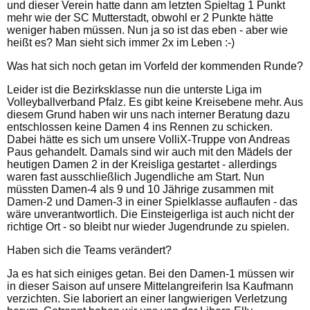
und dieser Verein hatte dann am letzten Spieltag 1 Punkt
mehr wie der SC Mutterstadt, obwohl er 2 Punkte hätte
weniger haben müssen. Nun ja so ist das eben - aber wie
heißt es? Man sieht sich immer 2x im Leben :-)
Was hat sich noch getan im Vorfeld der kommenden Runde?
Leider ist die Bezirksklasse nun die unterste Liga im
Volleyballverband Pfalz. Es gibt keine Kreisebene mehr. Aus
diesem Grund haben wir uns nach interner Beratung dazu
entschlossen keine Damen 4 ins Rennen zu schicken.
Dabei hätte es sich um unsere VolliX-Truppe von Andreas
Paus gehandelt. Damals sind wir auch mit den Mädels der
heutigen Damen 2 in der Kreisliga gestartet - allerdings
waren fast ausschließlich Jugendliche am Start. Nun
müssten Damen-4 als 9 und 10 Jährige zusammen mit
Damen-2 und Damen-3 in einer Spielklasse auflaufen - das
wäre unverantwortlich. Die Einsteigerliga ist auch nicht der
richtige Ort - so bleibt nur wieder Jugendrunde zu spielen.
Haben sich die Teams verändert?
Ja es hat sich einiges getan. Bei den Damen-1 müssen wir
in dieser Saison auf unsere Mittelangreiferin Isa Kaufmann
verzichten. Sie laboriert an einer langwierigen Verletzung