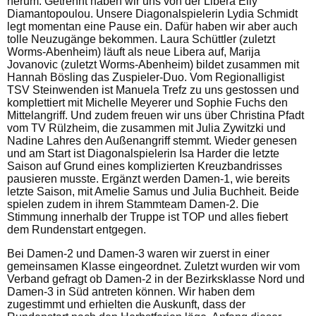
herum. Getrennt haben wir uns von der Libera Elly
Diamantopoulou. Unsere Diagonalspielerin Lydia Schmidt
legt momentan eine Pause ein. Dafür haben wir aber auch
tolle Neuzugänge bekommen. Laura Schüttler (zuletzt
Worms-Abenheim) läuft als neue Libera auf, Marija
Jovanovic (zuletzt Worms-Abenheim) bildet zusammen mit
Hannah Bösling das Zuspieler-Duo. Vom Regionalligist
TSV Steinwenden ist Manuela Trefz zu uns gestossen und
komplettiert mit Michelle Meyerer und Sophie Fuchs den
Mittelangriff. Und zudem freuen wir uns über Christina Pfadt
vom TV Rülzheim, die zusammen mit Julia Zywitzki und
Nadine Lahres den Außenangriff stemmt. Wieder genesen
und am Start ist Diagonalspielerin Isa Harder die letzte
Saison auf Grund eines komplizierten Kreuzbandrisses
pausieren musste. Ergänzt werden Damen-1, wie bereits
letzte Saison, mit Amelie Samus und Julia Buchheit. Beide
spielen zudem in ihrem Stammteam Damen-2. Die
Stimmung innerhalb der Truppe ist TOP und alles fiebert
dem Rundenstart entgegen.
Bei Damen-2 und Damen-3 waren wir zuerst in einer
gemeinsamen Klasse eingeordnet. Zuletzt wurden wir vom
Verband gefragt ob Damen-2 in der Bezirksklasse Nord und
Damen-3 in Süd antreten können. Wir haben dem
zugestimmt und erhielten die Auskunft, dass der