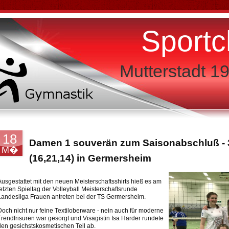
Sportc
Mutterstadt 19
18
Damen 1 souverän zum Saisonabschluß - 
M�
(16,21,14) in Germersheim
Ausgestattet mit den neuen Meisterschaftsshirts hieß es am
letzten Spieltag der Volleyball Meisterschaftsrunde
Landesliga Frauen antreten bei der TS Germersheim.
Doch nicht nur feine Textiloberware - nein auch für moderne
Trendfrisuren war gesorgt und Visagistin Isa Harder rundete
den gesichstskosmetischen Teil ab.