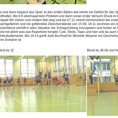
a und dann begann das Spiel. In den ersten Bällen wie immer ein Gefühl für das S
ithalten. Bis 6:6 überhaupt kein Problem und dann unser erster Versuch Druck im
lappt! Wir ziehen zum erstem Mal weg und bei 07:11 nimmt Germersheim die erste A
armgefahren und nie gefährdete Zwischenstände von 15:09, 18:11 zeichnen ein deu
onenblock verhilft in allen Situation die Schlagrichtung vorzugeben und hinten i
ird mit allem was das Repertoire hergibt, Cuts, Shots, Tipps und hier und da auc
olleyballerseele. Bei 19:14 greift Julia Buchheit für Michelle Meyerer ins Gescheh
hre Domäne ist.
Shot by JZ
Block by JB (9) und N