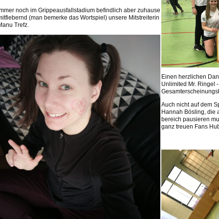
Immer noch im Grippeausfallstadium befindlich aber zuhause
mitfiebernd (man bemerke das Wortspiel) unsere Mitstreiterin
Manu Trefz.
Einen herzlichen Da
Unlimited Mr. Ringel
Gesamterscheinungsbi
Auch nicht auf dem Sp
Hannah Bösling, die a
bereich pausieren mus
ganz treuen Fans Hub