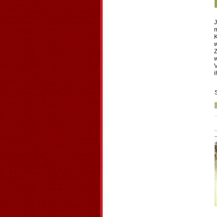
J
m
K
w
Z
w
V
i