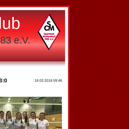
lub
83 e.V.
3:0
18.03.2018 09:46