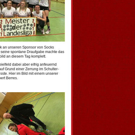
nk an unseren Sponsor von Socks
 - seine spontane Draufgabe machte das
ld an diesem Tag komplett.
ielfeld dabei aber eifrig anfeuernd
uf Grund einer Zerrung im Schulter-
ste. Hier im Bild mit einem unserer
ert Berres.