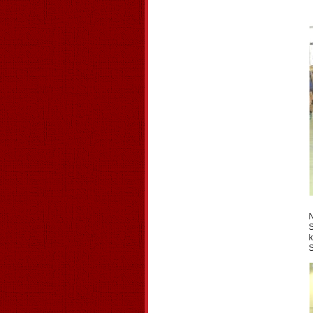
N
S
k
S