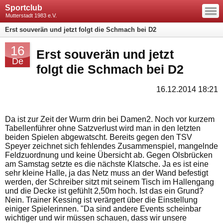
—
Sportclub
—
—
Mutterstadt 1983 e.V.
Erst souverän und jetzt folgt die Schmach bei D2
16
Erst souverän und jetzt
De
folgt die Schmach bei D2
16.12.2014 18:21
Da ist zur Zeit der Wurm drin bei Damen2. Noch vor kurzem
Tabellenführer ohne Satzverlust wird man in den letzten
beiden Spielen abgewatscht. Bereits gegen den TSV
Speyer zeichnet sich fehlendes Zusammenspiel, mangelnde
Feldzuordnung und keine Übersicht ab. Gegen Olsbrücken
am Samstag setzte es die nächste Klatsche. Ja es ist eine
sehr kleine Halle, ja das Netz muss an der Wand befestigt
werden, der Schreiber sitzt mit seinem Tisch im Hallengang
und die Decke ist gefühlt 2,50m hoch. Ist das ein Grund?
Nein. Trainer Kessing ist verärgert über die Einstellung
einiger Spielerinnen. "Da sind andere Events scheinbar
wichtiger und wir müssen schauen, dass wir unsere