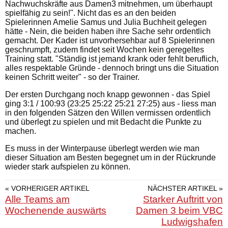
Nachwuchskräfte aus Damen3 mitnehmen, um überhaupt
spielfähig zu sein!". Nicht das es an den beiden
Spielerinnen Amelie Samus und Julia Buchheit gelegen
hätte - Nein, die beiden haben ihre Sache sehr ordentlich
gemacht. Der Kader ist unvorhersehbar auf 8 Spielerinnen
geschrumpft, zudem findet seit Wochen kein geregeltes
Training statt. "Ständig ist jemand krank oder fehlt beruflich,
alles respektable Gründe - dennoch bringt uns die Situation
keinen Schritt weiter" - so der Trainer.
Der ersten Durchgang noch knapp gewonnen - das Spiel
ging 3:1 / 100:93 (23:25 25:22 25:21 27:25) aus - liess man
in den folgenden Sätzen den Willen vermissen ordentlich
und überlegt zu spielen und mit Bedacht die Punkte zu
machen.
Es muss in der Winterpause überlegt werden wie man
dieser Situation am Besten begegnet um in der Rückrunde
wieder stark aufspielen zu können.
« VORHERIGER ARTIKEL
NÄCHSTER ARTIKEL »
Alle Teams am
Starker Auftritt von
Wochenende auswärts
Damen 3 beim VBC
Ludwigshafen