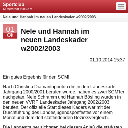
—
Sportclub
—
—
Mutterstadt 1983 e.V.
Nele und Hannah im neuen Landeskader w2002/2003
01
Nele und Hannah im
Ok
neuen Landeskader
w2002/2003
01.10.2014 15:37
Ein gutes Ergebnis für den SCM!
Nach Christina Diamantopoulou die in den Landeskader
Jahrgang 2000/2001 berufen wurde, haben es zwei SCM'ler
nachgetan. Nele Schramm und Hannah Bösling wurden in
den neuen VVRP Landeskader Jahrgang 2002/2003
berufen. Der offizielle Start dieses Kaders war mit der
Durchführung des Landesjugendsportfestes vor einem
Monat und dem dort stattfindenden Bezirksvergleich.
Die Landestrainer sichteten bei diesem Anlaß die stärksten