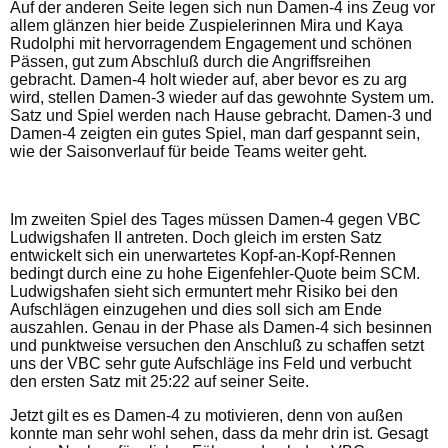
Auf der anderen Seite legen sich nun Damen-4 ins Zeug vor
allem glänzen hier beide Zuspielerinnen Mira und Kaya
Rudolphi mit hervorragendem Engagement und schönen
Pässen, gut zum Abschluß durch die Angriffsreihen
gebracht. Damen-4 holt wieder auf, aber bevor es zu arg
wird, stellen Damen-3 wieder auf das gewohnte System um.
Satz und Spiel werden nach Hause gebracht. Damen-3 und
Damen-4 zeigten ein gutes Spiel, man darf gespannt sein,
wie der Saisonverlauf für beide Teams weiter geht.
Im zweiten Spiel des Tages müssen Damen-4 gegen VBC
Ludwigshafen II antreten. Doch gleich im ersten Satz
entwickelt sich ein unerwartetes Kopf-an-Kopf-Rennen
bedingt durch eine zu hohe Eigenfehler-Quote beim SCM.
Ludwigshafen sieht sich ermuntert mehr Risiko bei den
Aufschlägen einzugehen und dies soll sich am Ende
auszahlen. Genau in der Phase als Damen-4 sich besinnen
und punktweise versuchen den Anschluß zu schaffen setzt
uns der VBC sehr gute Aufschläge ins Feld und verbucht
den ersten Satz mit 25:22 auf seiner Seite.
Jetzt gilt es es Damen-4 zu motivieren, denn von außen
konnte man sehr wohl sehen, dass da mehr drin ist. Gesagt