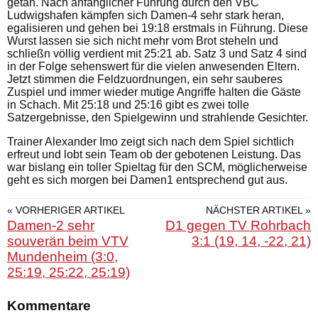
getan. Nach anfänglicher Führung durch den VBC
Ludwigshafen kämpfen sich Damen-4 sehr stark heran,
egalisieren und gehen bei 19:18 erstmals in Führung. Diese
Wurst lassen sie sich nicht mehr vom Brot steheln und
schließn völlig verdient mit 25:21 ab. Satz 3 und Satz 4 sind
in der Folge sehenswert für die vielen anwesenden Eltern.
Jetzt stimmen die Feldzuordnungen, ein sehr sauberes
Zuspiel und immer wieder mutige Angriffe halten die Gäste
in Schach. Mit 25:18 und 25:16 gibt es zwei tolle
Satzergebnisse, den Spielgewinn und strahlende Gesichter.
Trainer Alexander Imo zeigt sich nach dem Spiel sichtlich
erfreut und lobt sein Team ob der gebotenen Leistung. Das
war bislang ein toller Spieltag für den SCM, möglicherweise
geht es sich morgen bei Damen1 entsprechend gut aus.
« VORHERIGER ARTIKEL
NÄCHSTER ARTIKEL »
Damen-2 sehr
D1 gegen TV Rohrbach
souverän beim VTV
3:1 (19, 14, -22, 21)
Mundenheim (3:0,
25:19, 25:22, 25:19)
Kommentare