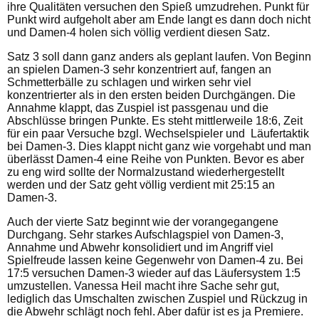
ihre Qualitäten versuchen den Spieß umzudrehen. Punkt für
Punkt wird aufgeholt aber am Ende langt es dann doch nicht
und Damen-4 holen sich völlig verdient diesen Satz.
Satz 3 soll dann ganz anders als geplant laufen. Von Beginn
an spielen Damen-3 sehr konzentriert auf, fangen an
Schmetterbälle zu schlagen und wirken sehr viel
konzentrierter als in den ersten beiden Durchgängen. Die
Annahme klappt, das Zuspiel ist passgenau und die
Abschlüsse bringen Punkte. Es steht mittlerweile 18:6, Zeit
für ein paar Versuche bzgl. Wechselspieler und Läufertaktik
bei Damen-3. Dies klappt nicht ganz wie vorgehabt und man
überlässt Damen-4 eine Reihe von Punkten. Bevor es aber
zu eng wird sollte der Normalzustand wiederhergestellt
werden und der Satz geht völlig verdient mit 25:15 an
Damen-3.
Auch der vierte Satz beginnt wie der vorangegangene
Durchgang. Sehr starkes Aufschlagspiel von Damen-3,
Annahme und Abwehr konsolidiert und im Angriff viel
Spielfreude lassen keine Gegenwehr von Damen-4 zu. Bei
17:5 versuchen Damen-3 wieder auf das Läufersystem 1:5
umzustellen. Vanessa Heil macht ihre Sache sehr gut,
lediglich das Umschalten zwischen Zuspiel und Rückzug in
die Abwehr schlägt noch fehl. Aber dafür ist es ja Premiere.