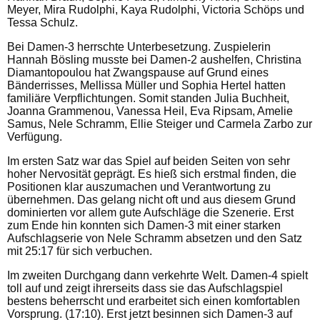
Meyer, Mira Rudolphi, Kaya Rudolphi, Victoria Schöps und
Tessa Schulz.
Bei Damen-3 herrschte Unterbesetzung. Zuspielerin
Hannah Bösling musste bei Damen-2 aushelfen, Christina
Diamantopoulou hat Zwangspause auf Grund eines
Bänderrisses, Mellissa Müller und Sophia Hertel hatten
familiäre Verpflichtungen. Somit standen Julia Buchheit,
Joanna Grammenou, Vanessa Heil, Eva Ripsam, Amelie
Samus, Nele Schramm, Ellie Steiger und Carmela Zarbo zur
Verfügung.
Im ersten Satz war das Spiel auf beiden Seiten von sehr
hoher Nervosität geprägt. Es hieß sich erstmal finden, die
Positionen klar auszumachen und Verantwortung zu
übernehmen. Das gelang nicht oft und aus diesem Grund
dominierten vor allem gute Aufschläge die Szenerie. Erst
zum Ende hin konnten sich Damen-3 mit einer starken
Aufschlagserie von Nele Schramm absetzen und den Satz
mit 25:17 für sich verbuchen.
Im zweiten Durchgang dann verkehrte Welt. Damen-4 spielt
toll auf und zeigt ihrerseits dass sie das Aufschlagspiel
bestens beherrscht und erarbeitet sich einen komfortablen
Vorsprung. (17:10). Erst jetzt besinnen sich Damen-3 auf