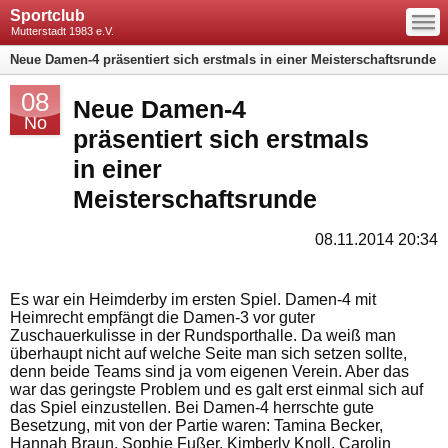
—
Sportclub
—
—
Mutterstadt 1983 e.V.
Neue Damen-4 präsentiert sich erstmals in einer Meisterschaftsrunde
08
Neue Damen-4
No
präsentiert sich erstmals
in einer
Meisterschaftsrunde
08.11.2014 20:34
Es war ein Heimderby im ersten Spiel. Damen-4 mit
Heimrecht empfängt die Damen-3 vor guter
Zuschauerkulisse in der Rundsporthalle. Da weiß man
überhaupt nicht auf welche Seite man sich setzen sollte,
denn beide Teams sind ja vom eigenen Verein. Aber das
war das geringste Problem und es galt erst einmal sich auf
das Spiel einzustellen. Bei Damen-4 herrschte gute
Besetzung, mit von der Partie waren: Tamina Becker,
Hannah Braun, Sophie Fußer, Kimberly Knoll, Carolin