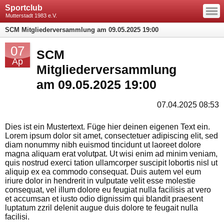
—
Sportclub
—
—
Mutterstadt 1983 e.V.
SCM Mitgliederversammlung am 09.05.2025 19:00
07
SCM
Ap
Mitgliederversammlung
am 09.05.2025 19:00
07.04.2025 08:53
Dies ist ein Mustertext. Füge hier deinen eigenen Text ein.
Lorem ipsum dolor sit amet, consectetuer adipiscing elit, sed
diam nonummy nibh euismod tincidunt ut laoreet dolore
magna aliquam erat volutpat. Ut wisi enim ad minim veniam,
quis nostrud exerci tation ullamcorper suscipit lobortis nisl ut
aliquip ex ea commodo consequat. Duis autem vel eum
iriure dolor in hendrerit in vulputate velit esse molestie
consequat, vel illum dolore eu feugiat nulla facilisis at vero
et accumsan et iusto odio dignissim qui blandit praesent
luptatum zzril delenit augue duis dolore te feugait nulla
facilisi.