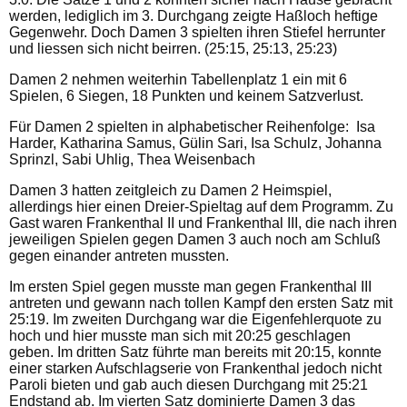
werden, lediglich im 3. Durchgang zeigte Haßloch heftige
Gegenwehr. Doch Damen 3 spielten ihren Stiefel herrunter
und liessen sich nicht beirren. (25:15, 25:13, 25:23)
Damen 2 nehmen weiterhin Tabellenplatz 1 ein mit 6
Spielen, 6 Siegen, 18 Punkten und keinem Satzverlust.
Für Damen 2 spielten in alphabetischer Reihenfolge: Isa
Harder, Katharina Samus, Gülin Sari, Isa Schulz, Johanna
Sprinzl, Sabi Uhlig, Thea Weisenbach
Damen 3 hatten zeitgleich zu Damen 2 Heimspiel,
allerdings hier einen Dreier-Spieltag auf dem Programm. Zu
Gast waren Frankenthal II und Frankenthal III, die nach ihren
jeweiligen Spielen gegen Damen 3 auch noch am Schluß
gegen einander antreten mussten.
Im ersten Spiel gegen musste man gegen Frankenthal III
antreten und gewann nach tollen Kampf den ersten Satz mit
25:19. Im zweiten Durchgang war die Eigenfehlerquote zu
hoch und hier musste man sich mit 20:25 geschlagen
geben. Im dritten Satz führte man bereits mit 20:15, konnte
einer starken Aufschlagserie von Frankenthal jedoch nicht
Paroli bieten und gab auch diesen Durchgang mit 25:21
Endstand ab. Im vierten Satz dominierte Damen 3 das