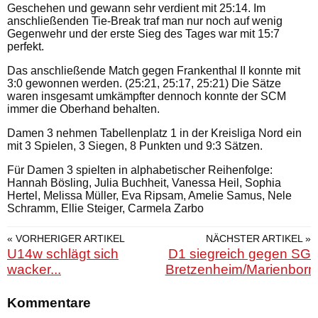
Geschehen und gewann sehr verdient mit 25:14. Im
anschließenden Tie-Break traf man nur noch auf wenig
Gegenwehr und der erste Sieg des Tages war mit 15:7
perfekt.
Das anschließende Match gegen Frankenthal II konnte mit
3:0 gewonnen werden. (25:21, 25:17, 25:21) Die Sätze
waren insgesamt umkämpfter dennoch konnte der SCM
immer die Oberhand behalten.
Damen 3 nehmen Tabellenplatz 1 in der Kreisliga Nord ein
mit 3 Spielen, 3 Siegen, 8 Punkten und 9:3 Sätzen.
Für Damen 3 spielten in alphabetischer Reihenfolge:
Hannah Bösling, Julia Buchheit, Vanessa Heil, Sophia
Hertel, Melissa Müller, Eva Ripsam, Amelie Samus, Nele
Schramm, Ellie Steiger, Carmela Zarbo
« VORHERIGER ARTIKEL
NÄCHSTER ARTIKEL »
U14w schlägt sich
D1 siegreich gegen SG
wacker...
Bretzenheim/Marienborn
Kommentare