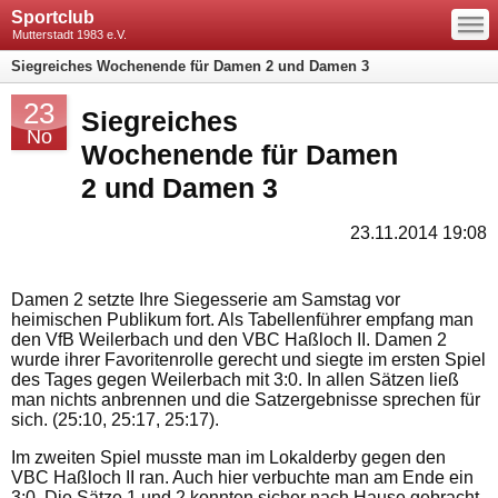
—
Sportclub
—
—
Mutterstadt 1983 e.V.
Siegreiches Wochenende für Damen 2 und Damen 3
23
Siegreiches
No
Wochenende für Damen
2 und Damen 3
23.11.2014 19:08
Damen 2 setzte Ihre Siegesserie am Samstag vor
heimischen Publikum fort. Als Tabellenführer empfang man
den VfB Weilerbach und den VBC Haßloch II. Damen 2
wurde ihrer Favoritenrolle gerecht und siegte im ersten Spiel
des Tages gegen Weilerbach mit 3:0. In allen Sätzen ließ
man nichts anbrennen und die Satzergebnisse sprechen für
sich. (25:10, 25:17, 25:17).
Im zweiten Spiel musste man im Lokalderby gegen den
VBC Haßloch II ran. Auch hier verbuchte man am Ende ein
3:0. Die Sätze 1 und 2 konnten sicher nach Hause gebracht