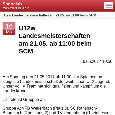
—
Sportclub
—
—
Mutterstadt 1983 e.V.
U12w Landesmeisterschaften am 21.05. ab 11:00 beim SCM
16
U12w
Ma
Landesmeisterschaften
am 21.05. ab 11:00 beim
SCM
16.05.2017 10:50
Am Sonntag den 21.05.2017 ab 11:00 Uhr Spielbeginn
steigt die Landesmeisterschaft der weiblichen U12-Jugend.
Unser VolliX Team hat sich qualifiziert und kämpft um die
Landeskrone.
Es treten 3 Gruppen an:
Gruppe A: VFB Weilerbach (Pfalz 3), SC Ransbach-
Baumbach (Rheinland 2) und TV Undenheim (Rheinhessen