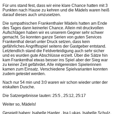
Für uns stand fest, dass wir eine klare Chance hatten mit 3
Punkten nach Hause zu kehren und die Mädels waren heiß
darauf dieses auch umzusetzen.
Die sympathischen Frankenthaler Mädels hatten am Ende
des Tages dann keinerlei Chance. Allein mit druckvollen
Aufschlägen haben wir es unserem Gegner sehr schwer
gemacht. So konnten ganze Serien von guten Services
Frankenthal derart unter Druck setzen, dass kein
gefährliches Angriffsspiel seitens der Gastgeber entstand.
Letztendlich stand die Feldverteidigung auch sehr sicher
und es wurden gute Abschlüsse erzielt. Über die Sätze hin
kam Frankenthal etwas besser ins Spiel aber der Sieg war
zu keiner Zeit gefährdet. Alle mitgereisten Spielerinnen
kamen zum Einsatz. Verschiedene Spielvarianten konnten
zudem getestet werden.
Nach nur 54 min und 3:0 waren wir schon wieder unter der
eiskalten Dusche.
Die Satzergebnisse lauten: 25:5 , 25:12, 25:17
Weiter so, Mädels!
Gespielt haben: Isabelle Harder , Ina Lukas, Isabelle Schulz,