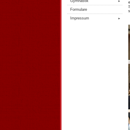
Gymnastik
►
e
S
Formulare
s
Impressum
►