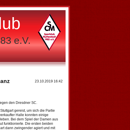
lub
83 e.V.
ianz
23.10.2019 16:42
 gegen den Dresdner SC.
ttgart gereist, um sich die Partie
erkaufter Halle konnten einige
rleben. Bei dem Spiel der Damen aus
t funktionierte. Die ersten beiden
tgart dann zwingender agiert und mit