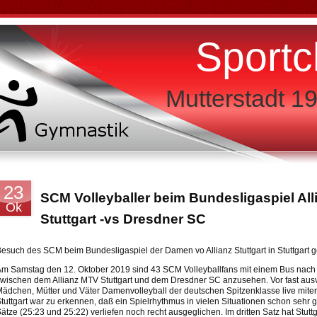
Sportc
Mutterstadt 19
23
SCM Volleyballer beim Bundesligaspiel All
Ok
Stuttgart -vs Dresdner SC
esuch des SCM beim Bundesligaspiel der Damen vo Allianz Stuttgart in Stuttgart
m Samstag den 12. Oktober 2019 sind 43 SCM Volleyballfans mit einem Bus nach Stu
wischen dem Allianz MTV Stuttgart und dem Dresdner SC anzusehen. Vor fast ausv
ädchen, Mütter und Väter Damenvolleyball der deutschen Spitzenklasse live mite
tuttgart war zu erkennen, daß ein Spielrhythmus in vielen Situationen schon sehr gu
ätze (25:23 und 25:22) verliefen noch recht ausgeglichen. Im dritten Satz hat Stut