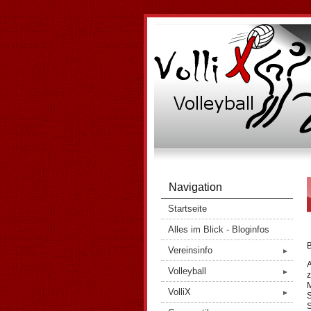
Navigation
Startseite
Alles im Blick - Bloginfos
B
Vereinsinfo
►
A
Volleyball
►
z
M
VolliX
►
S
S