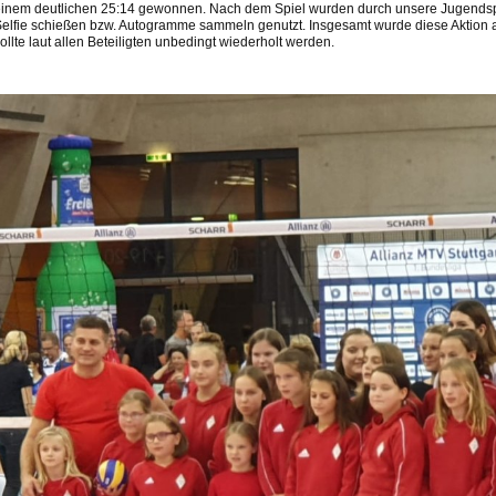
inem deutlichen 25:14 gewonnen. Nach dem Spiel wurden durch unsere Jugendsp
elfie schießen bzw. Autogramme sammeln genutzt. Insgesamt wurde diese Aktion a
ollte laut allen Beteiligten unbedingt wiederholt werden.