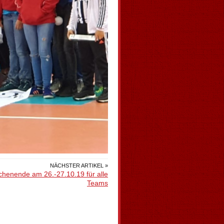
NÄCHSTER ARTIKEL »
henende am 26.-27.10.19 für alle
Teams