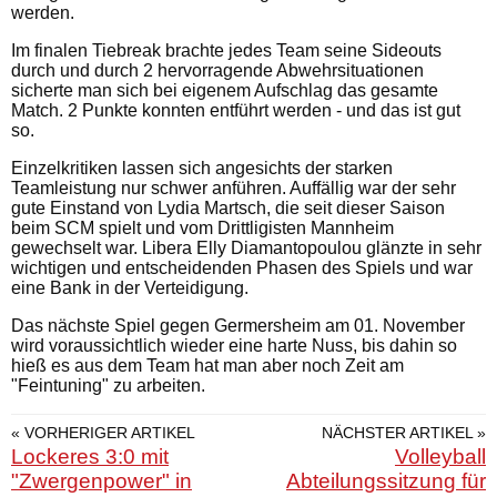
werden.
Im finalen Tiebreak brachte jedes Team seine Sideouts
durch und durch 2 hervorragende Abwehrsituationen
sicherte man sich bei eigenem Aufschlag das gesamte
Match. 2 Punkte konnten entführt werden - und das ist gut
so.
Einzelkritiken lassen sich angesichts der starken
Teamleistung nur schwer anführen. Auffällig war der sehr
gute Einstand von Lydia Martsch, die seit dieser Saison
beim SCM spielt und vom Drittligisten Mannheim
gewechselt war. Libera Elly Diamantopoulou glänzte in sehr
wichtigen und entscheidenden Phasen des Spiels und war
eine Bank in der Verteidigung.
Das nächste Spiel gegen Germersheim am 01. November
wird voraussichtlich wieder eine harte Nuss, bis dahin so
hieß es aus dem Team hat man aber noch Zeit am
"Feintuning" zu arbeiten.
« VORHERIGER ARTIKEL
NÄCHSTER ARTIKEL »
Lockeres 3:0 mit
Volleyball
"Zwergenpower" in
Abteilungssitzung für