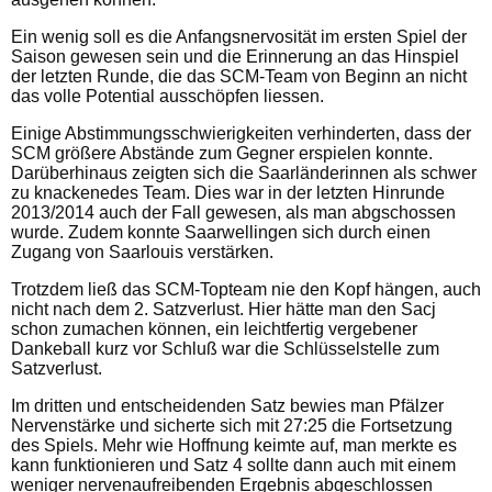
Ein wenig soll es die Anfangsnervosität im ersten Spiel der
Saison gewesen sein und die Erinnerung an das Hinspiel
der letzten Runde, die das SCM-Team von Beginn an nicht
das volle Potential ausschöpfen liessen.
Einige Abstimmungsschwierigkeiten verhinderten, dass der
SCM größere Abstände zum Gegner erspielen konnte.
Darüberhinaus zeigten sich die Saarländerinnen als schwer
zu knackenedes Team. Dies war in der letzten Hinrunde
2013/2014 auch der Fall gewesen, als man abgschossen
wurde. Zudem konnte Saarwellingen sich durch einen
Zugang von Saarlouis verstärken.
Trotzdem ließ das SCM-Topteam nie den Kopf hängen, auch
nicht nach dem 2. Satzverlust. Hier hätte man den Sacj
schon zumachen können, ein leichtfertig vergebener
Dankeball kurz vor Schluß war die Schlüsselstelle zum
Satzverlust.
Im dritten und entscheidenden Satz bewies man Pfälzer
Nervenstärke und sicherte sich mit 27:25 die Fortsetzung
des Spiels. Mehr wie Hoffnung keimte auf, man merkte es
kann funktionieren und Satz 4 sollte dann auch mit einem
weniger nervenaufreibenden Ergebnis abgeschlossen