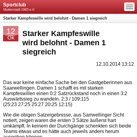
—
Sportclub
—
—
Mutterstadt 1983 e.V.
Starker Kampfeswille wird belohnt - Damen 1 siegreich
12
Starker Kampfeswille
Ok
wird belohnt - Damen 1
siegreich
12.10.2014 13:12
Das war keine einfache Sache bei den Gastgeberinnen aus
Saarwellingen. Damen 1 schafft es mit starken
Kampfeswillen einen 0:2 Satzrückstand noch in einen 3:2
Auswärtssieg zu wandeln. 2:3 / 109:115
(25:23 27:25 25:27 20:25 12:15)
Wie die obigen Satzergebnisse, aus Sarrwellinger Sicht
notiert, zeigen waren die ersten 3 Sätze äußerst hart
umkämpft. In keinem der Durchgänge schenkten sich beide
Teams etwas und es hätte auch jeweils anders herum
ausgehen können.