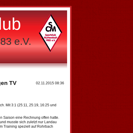
lub
83 e.V.
gen TV
02.11.2015 08:36
. Mit 3:1 (25:11, 25:19, 16:25 und
en Saison eine Rechnung offen hatte.
 und musste sich zuletzt nur Landau
im Training speziell auf Rohrbach