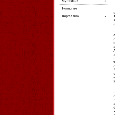
Gymnastik
►
D
Formulare
R
u
Impressum
►
R
R
n
S
e
A
b
a
A
z
R
t
A
F
u
w
2
F
S
A
H
a
d
P