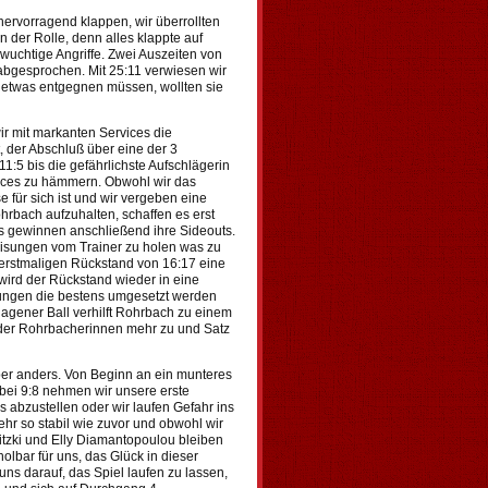
hervorragend klappen, wir überrollten
n der Rolle, denn alles klappte auf
 wuchtige Angriffe. Zwei Auszeiten von
 abgesprochen. Mit 25:11 verwiesen wir
 etwas entgegnen müssen, wollten sie
ir mit markanten Services die
 der Abschluß über eine der 3
11:5 bis die gefährlichste Aufschlägerin
ices zu hämmern. Obwohl wir das
e für sich ist und wir vergeben eine
rbach aufzuhalten, schaffen es erst
ms gewinnen anschließend ihre Sideouts.
isungen vom Trainer zu holen was zu
 erstmaligen Rückstand von 16:17 eine
rd der Rückstand wieder in eine
sungen die bestens umgesetzt werden
lagener Ball verhilft Rohrbach zu einem
 der Rohrbacherinnen mehr zu und Satz
er anders. Von Beginn an ein munteres
 bei 9:8 nehmen wir unsere erste
es abzustellen oder wir laufen Gefahr ins
mehr so stabil wie zuvor und obwohl wir
itzki und Elly Diamantopoulou bleiben
olbar für uns, das Glück in dieser
uns darauf, das Spiel laufen zu lassen,