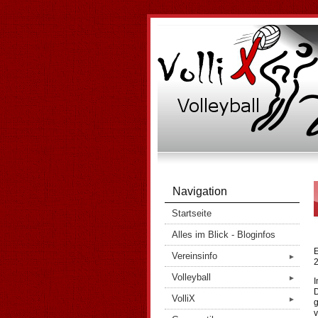
Navigation
Startseite
Alles im Blick - Bloginfos
E
Vereinsinfo
►
2
Volleyball
►
I
D
VolliX
►
g
v