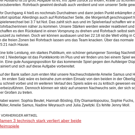
er Abstand ist zu groß. Aufgabe ist es, ins Spiel zurück zu finden, Kräfte zu schon
orzubereiten. Rohrbach gewinnt deshalb auch verdient und von unserer Seite gewol
or Durchgang 4 hieß es nochmals Durchatmen und dann jeden Punkt erkämpfen zu
ofort spürbar. Allerdings auch auf Rohrbacher Seite, die Morgenluft geschnuppert
pielerwechsel bei 3:7 tut Not. Das zahlt sich aus und im Spielverlauf schaffen wi
ohrbacherinnen näher zu kommen. Unsere Stärken werden wieder reaktiviert und d
chaffen es den Rückstand in einen Vorsprung zu drehen und Rohrbach selbst sieh
uszeit zu nehmen. Doch wir können ausbauen und bei 22:18 ist die Welt völlig in
n die freien Zonen bei Rohrbach lassen uns das Team knacken. Über das normale S
25:21 nach Hause.
ine tolle Leistung, ein starkes Publikum, ein schöner gelungener Sonntag Nachmitt
nd 1 Niederlage ist das Punktekonto im Plus und wir finden uns bei einem Spiel we
in. Eine gute Ausgangsposition für das kommende Spiel gegen den Aufsteiger Düppe
rainiert und sich auf diese Aufgabe vorbereitet.
Auf der Bank saßen zum ersten Mal unsere Nachwuchstalente Amelie Samus und
. Im ersten Satz wäre es beinahe zum ersten Einsatz von den beiden in der Oberl
u schnell vorbei und im weiteren Verlauf des Spiels wäre es zu kritisch gewesen
erbeizuführen. Dennoch können wir stolz auf unseren Nachwuchs sein, der sich so
er Großen zu treten.
abei waren: Sophia Beutel, Hannah Bösling, Elly Diamantopoulou, Sophie Fuchs, 
üller, Amelie Samus, Nadine Weyrauch und Julia Zywitzki. Es fehlte Jenny Moll.
« VORHERIGER ARTIKEL
Damen 3 technisch stark verliert aber beide
Heimspiele