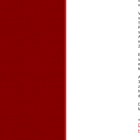
d
v
V
s
S
R
s
A
i
E
u
e
t
3
z
h
d
D
M