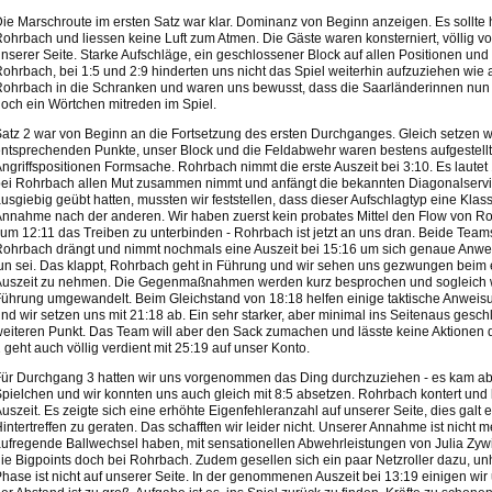
ie Marschroute im ersten Satz war klar. Dominanz von Beginn anzeigen. Es sollte 
ohrbach und liessen keine Luft zum Atmen. Die Gäste waren konsterniert, völlig vo
nserer Seite. Starke Aufschläge, ein geschlossener Block auf allen Positionen und
ohrbach, bei 1:5 und 2:9 hinderten uns nicht das Spiel weiterhin aufzuziehen wie
ohrbach in die Schranken und waren uns bewusst, dass die Saarländerinnen nun
och ein Wörtchen mitreden im Spiel.
atz 2 war von Beginn an die Fortsetzung des ersten Durchganges. Gleich setzen w
ntsprechenden Punkte, unser Block und die Feldabwehr waren bestens aufgestellt,
ngriffspositionen Formsache. Rohrbach nimmt die erste Auszeit bei 3:10. Es lautet 
ei Rohrbach allen Mut zusammen nimmt und anfängt die bekannten Diagonalserv
usgiebig geübt hatten, mussten wir feststellen, dass dieser Aufschlagtyp eine Klass
nnahme nach der anderen. Wir haben zuerst kein probates Mittel den Flow von Roh
um 12:11 das Treiben zu unterbinden - Rohrbach ist jetzt an uns dran. Beide Tea
ohrbach drängt und nimmt nochmals eine Auszeit bei 15:16 um sich genaue Anwe
un sei. Das klappt, Rohrbach geht in Führung und wir sehen uns gezwungen beim
uszeit zu nehmen. Die Gegenmaßnahmen werden kurz besprochen und sogleich wi
ührung umgewandelt. Beim Gleichstand von 18:18 helfen einige taktische Anwei
nd wir setzen uns mit 21:18 ab. Ein sehr starker, aber minimal ins Seitenaus gesch
eiteren Punkt. Das Team will aber den Sack zumachen und lässte keine Aktionen
 geht auch völlig verdient mit 25:19 auf unser Konto.
ür Durchgang 3 hatten wir uns vorgenommen das Ding durchzuziehen - es kam ab
pielchen und wir konnten uns auch gleich mit 8:5 absetzen. Rohrbach kontert und
uszeit. Es zeigte sich eine erhöhte Eigenfehleranzahl auf unserer Seite, dies galt 
intertreffen zu geraten. Das schafften wir leider nicht. Unserer Annahme ist nicht 
ufregende Ballwechsel haben, mit sensationellen Abwehrleistungen von Julia Zyw
ie Bigpoints doch bei Rohrbach. Zudem gesellen sich ein paar Netzroller dazu, unh
hase ist nicht auf unserer Seite. In der genommenen Auszeit bei 13:19 einigen wir 