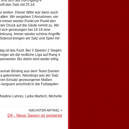
en und sich auf Durchgang 4
lt den Satz mit 25:16.
 wollen. Dieser Wille war dann auch
 hatten. Wir vergeben 3 Annahmen, ein
r es immer wieder Punkt um Punkt den
er Druck auf die Gäste nimmt zu. Wir
t sich gezwungen bei 16:18 eine
 Ordnung. Immer wieder schöne Angriffe
ideout bringen wir Satz und Spiel mit
ag ist das Fazit. Bei 3 Spielen 2 Siegen
niger als die restliche Liga auf Rang 4
nweiler. Bis dahin wird weiter eifrig
 Hannah Bösling aus dem Team Damen
iga gekommen. Allerdings war der Satz
 einen Einsatz gezwungener Maßen
 langsam anschickt in die Fußstapfen
Nadine Lahres, Lydia Martsch, Michelle
NÄCHSTER ARTIKEL »
D4 - Neue Saison ist gestartet